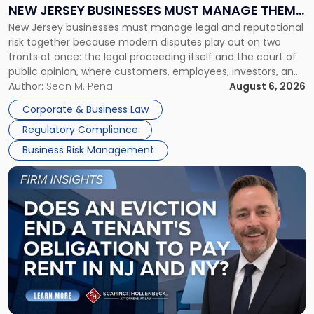
Why
NEW JERSEY BUSINESSES MUST MANAGE THEM
New
New Jersey businesses must manage legal and reputational
TOGETHER
Jersey
risk together because modern disputes play out on two
Businesses
fronts at once: the legal proceeding itself and the court of
Must
public opinion, where customers, employees, investors, and
Manage
business partners often reach conclusions long before a
Author:
Sean M. Pena
August 6, 2026
Them
judge or jury has had the opportunity to evaluate the facts.
Together"
Corporate & Business Law
Success […]
Regulatory Compliance
Business Risk Management
Link
to
post
with
title
-
"Eviction
Is
Not
Always