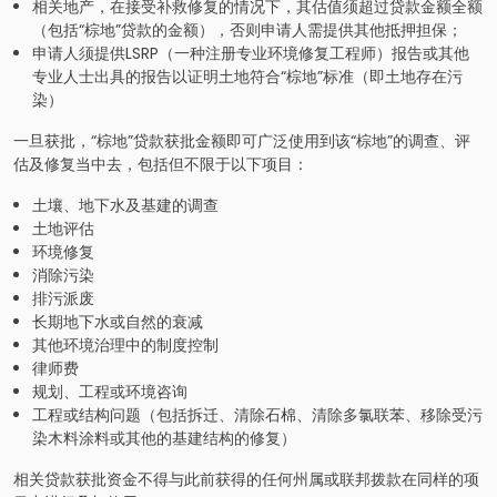
相关地产，在接受补救修复的情况下，其估值须超过贷款金额全额
（包括“棕地”贷款的金额），否则申请人需提供其他抵押担保；
申请人须提供LSRP（一种注册专业环境修复工程师）报告或其他
专业人士出具的报告以证明土地符合“棕地”标准（即土地存在污
染）
一旦获批，“棕地”贷款获批金额即可广泛使用到该“棕地”的调查、评
估及修复当中去，包括但不限于以下项目：
土壤、地下水及基建的调查
土地评估
环境修复
消除污染
排污派废
长期地下水或自然的衰减
其他环境治理中的制度控制
律师费
规划、工程或环境咨询
工程或结构问题（包括拆迁、清除石棉、清除多氯联苯、移除受污
染木料涂料或其他的基建结构的修复）
相关贷款获批资金不得与此前获得的任何州属或联邦拨款在同样的项