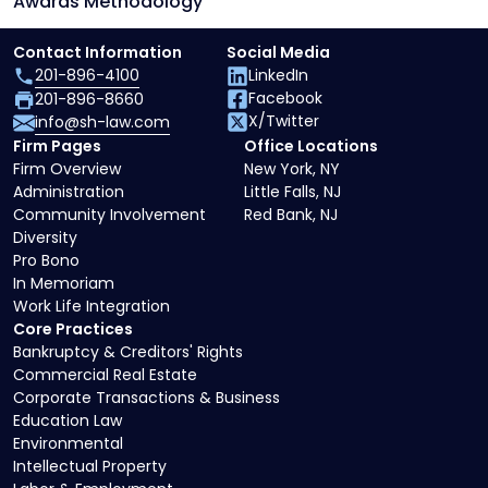
Awards Methodology
Contact Information
Social Media
201-896-4100
LinkedIn
Facebook
201-896-8660
X/Twitter
info@sh-law.com
Firm Pages
Office Locations
Firm Overview
New York, NY
Administration
Little Falls, NJ
Community Involvement
Red Bank, NJ
Diversity
Pro Bono
In Memoriam
Work Life Integration
Core Practices
Bankruptcy & Creditors' Rights
Commercial Real Estate
Corporate Transactions & Business
Education Law
Environmental
Intellectual Property