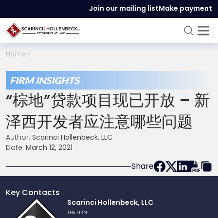
Join our mailing list
Make payment
Home
FIRM INSIGHTS
“棕地”贷款项目现已开放 – 新
泽西开发者应注意哪些问题
Author:
Scarinci Hollenbeck, LLC
Date:
March 12, 2021
Share
Key Contacts
Link
Scarinci Hollenbeck, LLC
to
THE FIRM