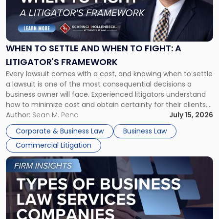
"When
to
Settle
and
When
WHEN TO SETTLE AND WHEN TO FIGHT: A
to
LITIGATOR'S FRAMEWORK
Fight:
Every lawsuit comes with a cost, and knowing when to settle
A
a lawsuit is one of the most consequential decisions a
Litigator's
business owner will face. Experienced litigators understand
Framework"
how to minimize cost and obtain certainty for their clients.
For many business owners, the decision is viewed almost
Author:
Sean M. Pena
July 15, 2026
entirely through a financial lens: What will it cost […]
Corporate & Business Law
Business Law
Commercial Litigation
Link
to
post
with
title
-