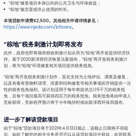
“棕地”修复项目本身以外的公共卫生与环保效益；
“棕地”被弃置或停止使用的时长。
本项贷款申请费$2,500。其他相关申请详情参见：
https://www.njeda.com/bfloans
。
“棕地”税务刺激计划即将发布
此外，政府也即将颁布税收刺激计划从而为“棕地”再开发提供经济扶
持。基于2020新泽西经济恢复法案颁布，“棕地”再开发税务刺激计
划，将为“棕地”环境修复相关项目提供税务抵免。
“棕地”再开发税务刺激计划作，旨在支持为土地评估、调查及修复，
以及有毒有害物料清理、排废和结构修复等相关事项的开销提供一次
性的税务抵免福利。该计划适用于每年将提供总计5千万的税务抵
免，且每个项目最高可获得四百万的税务抵免。税务抵免将由申请人
竞标获得，竞标程序预计将于今年晚些时候由新泽西环保局颁布。
进一步了解该贷款项目
由于“棕地”贷款项目将于2021年4月13日截止，该截止日期将不得延
后。如欲了解您的相关业务是否可以从该贷款项目中获益，欢迎联系