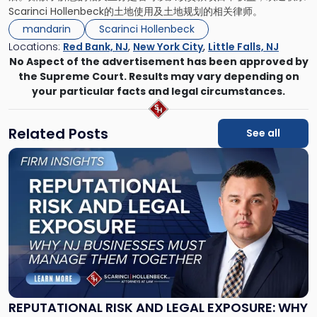
Scarinci Hollenbeck的土地使用及土地规划的相关律师。
mandarin
Scarinci Hollenbeck
Locations:
Red Bank, NJ
,
New York City
,
Little Falls, NJ
No Aspect of the advertisement has been approved by
the Supreme Court. Results may vary depending on
your particular facts and legal circumstances.
Related Posts
See all
Link
to
post
with
title
-
"Reputational
Risk
and
Legal
Exposure:
REPUTATIONAL RISK AND LEGAL EXPOSURE: WHY