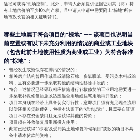
途径可获得“现场控制”。此外，申请人必须提供证据证明其（将）持
有土地估价的至少10%的产权。且申请人申请中需要附上“棕地”所在
地市政长官的相关证明背书。
哪些土地属于符合项目的“棕地” —- 该项目也说明当
前空置或有以下未充分利用的情况的商业或工业地块
（包含此前土地使用性质为商业或工业）为符合标准
的“棕地”：
曾经发生或疑似存在排污的情况的；
相关房产结构曾用作减量或清除石棉、多氯联苯、受污染木料或涂
料，且有必要进一步采取其他的结构性移除手段的；
符合上述情况已经采取相应措施进行补救修复的工业用地需要进一
步采取补救修复措施以适应混合用地或住宅用地再开发的；
项目本身须在经济上具备切实可行性，意即项目须有充足现金流用
以偿还相关贷款债务，包括本法案下的“棕地贷款”，且需要自证该
项目不存在资金缺口且无法获得其他的贷款；
项目须在补救修复后重新投入使用；
此前已经获得“ ‘棕地’及受污染土地修复补偿项目”拨款的项目不具
备申请本贷款的资格；