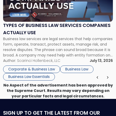
"Types
of
Business
Law
Services
TYPES OF BUSINESS LAW SERVICES COMPANIES
Companies
ACTUALLY USE
Actually
Business law services are legal services that help companies
Use"
form, operate, transact, protect assets, manage risk, and
resolve disputes. The phrase can sound broad because it is
broad. A company may need help with entity formation one
month, contract review the next, a commercial lease after
Author:
Scarinci Hollenbeck, LLC
July 13, 2026
that, and a business dispute later in the year. […]
Corporate & Business Law
Business Law
Business Law Essentials
No Aspect of the advertisement has been approved by
the Supreme Court. Results may vary depending on
your particular facts and legal circumstances.
SIGN UP
TO GET THE LATEST FROM OUR