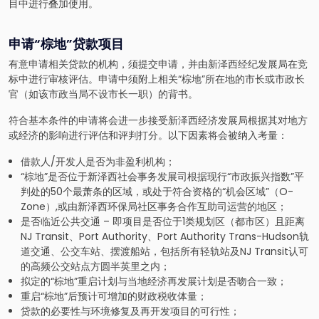
目中进行叠加使用。
申请“棕地”贷款项目
有意申请相关贷款的机构，须提交申请，并由新泽西经纪发展局在竞
标中进行审核评估。申请中须附上相关“棕地”所在地的市长或市政长
官（如该市政当局不设市长一职）的背书。
符合基本条件的申请将会进一步接受新泽西经济发展局根据其对地方
或经济的影响进行评估和评判打分。以下因素将会被纳入考量：
借款人/开发人是否为非盈利机构；
“棕地”是否位于新泽西社会事务发展司根据现行“市政振兴指数”平
判处的50个最萧条的区域，或处于符合资格的“机会区域”（O-
Zone）,或由新泽西环保局社区事务合作互助司运营的地区；
是否临近公共交通 – 即项目是否位于1类规划区（都市区）且距离
NJ Transit、Port Authority、Port Authority Trans-Hudson轨
道交通、公交车站、摆渡船站，包括所有轻轨站及NJ Transit认可
的高频公交站点方圆半英里之内；
拟定的“棕地”重启计划与当地经济再发展计划是否吻合一致；
重启“棕地”后预计可增加的财政税收体量；
贷款的必要性与环境修复及再开发项目的可行性；