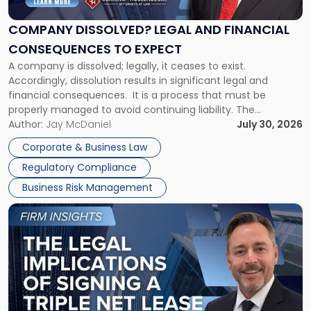
and
Financial
COMPANY DISSOLVED? LEGAL AND FINANCIAL
Consequences
CONSEQUENCES TO EXPECT
to
A company is dissolved; legally, it ceases to exist.
Expect"
Accordingly, dissolution results in significant legal and
financial consequences. It is a process that must be
properly managed to avoid continuing liability. The
Corporate Dissolution Process Corporate dissolution is the
Author:
Jay McDaniel
July 30, 2026
legal process of formally closing a corporation, paying its
Corporate & Business Law
debts and distributing the remaining assets. Most […]
Regulatory Compliance
Business Risk Management
Link
to
post
with
title
-
"The