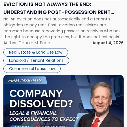
the
EVICTION IS NOT ALWAYS THE END:
End:
UNDERSTANDING POST-POSSESSION RENT
Understanding
No. An eviction does not automatically end a tenant’s
CLAIMS IN NEW JERSEY AND NEW YORK
Post-
obligation to pay rent. Post-eviction rent claims are
Possession
common because recovering possession resolves who has
Rent
the right to occupy the premises, but it does not extinguish
Claims
the tenant’s contractual obligations under the lease.
Author:
Donald M. Pepe
August 4, 2026
in
Whether unpaid or future rent remains owed depends on
New
Real Estate & Land Use Law
three factors: the lease’s […]
Jersey
Landlord / Tenant Relations
and
New
Commercial Lease Law
York"
Link
to
post
with
title
-
"Company
Dissolved?
Legal