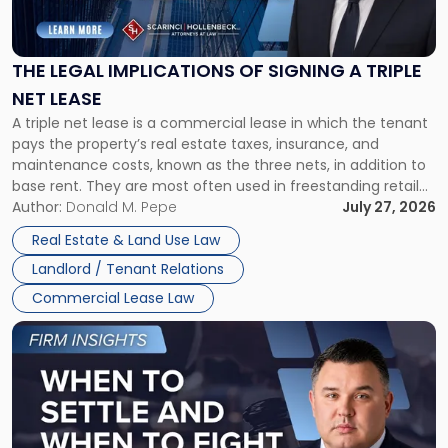
Legal
Implications
of
Signing
THE LEGAL IMPLICATIONS OF SIGNING A TRIPLE
a
NET LEASE
Triple
A triple net lease is a commercial lease in which the tenant
Net
pays the property’s real estate taxes, insurance, and
Lease"
maintenance costs, known as the three nets, in addition to
base rent. They are most often used in freestanding retail
and office buildings and in large single-tenant industrial
Author:
Donald M. Pepe
July 27, 2026
properties, with terms that typically run 10 […]
Real Estate & Land Use Law
Landlord / Tenant Relations
Commercial Lease Law
Link
to
post
with
title
-